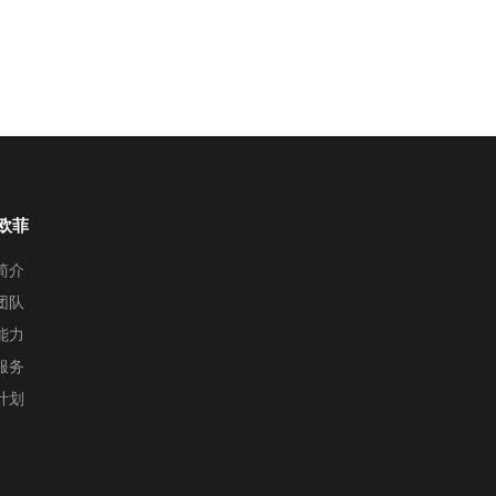
欧菲
简介
团队
能力
服务
计划