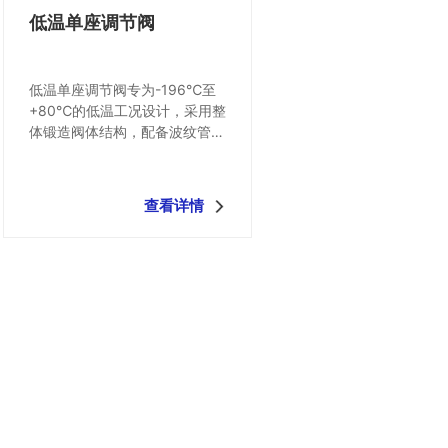
低温单座调节阀
低温单座调节阀专为-196℃至
+80℃的低温工况设计，采用整
体锻造阀体结构，配备波纹管密
封组件，确保在极端温度条件下
的可靠密封性。阀芯采用抛物线
型或等百分比流量特性设计，与
查看详情
堆焊硬质合金的阀座形成精密配
合，实现精确的介质流量控制。
产品符合IEC 60534-4和GB/T 
4213标准，适用于LNG、液
氧、液氮等低温介质的精确调
节，压力等级覆盖ANSI Class 
150～900，广泛应用于空分设
备、低温储运系统等关键领
域。 