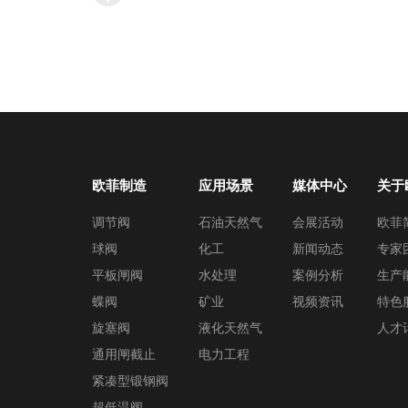
欧菲制造
应用场景
媒体中心
关于
调节阀
石油天然气
会展活动
欧菲
球阀
化工
新闻动态
专家
平板闸阀
水处理
案例分析
生产
蝶阀
矿业
视频资讯
特色
旋塞阀
液化天然气
人才
通用闸截止
电力工程
紧凑型锻钢阀
超低温阀