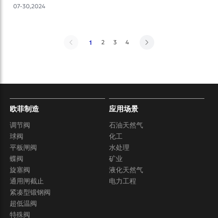
07-30,2024
1
2
3
4
欧菲制造
应用场景
调节阀
石油天然气
球阀
化工
平板闸阀
水处理
蝶阀
矿业
旋塞阀
液化天然气
通用闸截止
电力工程
紧凑型锻钢阀
超低温阀
特殊阀