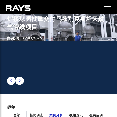
DN1400 | PN80（56寸）气液联动全
焊接球阀批量交付乌兹别克斯坦天然
气管线项目
案例分析 06-13,2026
标签
全部
新闻动态
案例分析
视频资讯
会展活动