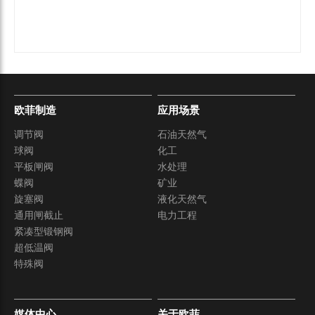
欧菲制造
应用场景
调节阀
石油天然气
球阀
化工
平板闸阀
水处理
蝶阀
矿业
旋塞阀
液化天然气
通用闸截止
电力工程
紧凑型锻钢阀
超低温阀
特殊阀
媒体中心
关于欧菲