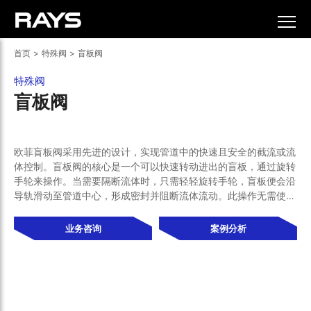
首页
>
特殊阀
>
盲板阀
特殊阀
盲板阀
欧菲盲板阀采用先进的设计，实现管道中的快速且安全的截流或流
体控制。盲板阀的核心是一个可以快速转动进出的盲板，通过旋转
手轮来操作。当需要隔断流体时，只需轻轻旋转手轮，盲板便会沿
导轨滑动至管道中心，形成密封并阻断流体流动。此操作无需使用
任何特殊工具，也不必拆卸重型机械或处理复杂的螺栓螺母。
盲板的设计确保了其在任何工作环境下都能提供稳定且可靠的密封
业务咨询
案例分析
效果，极大地简化了操作过程，降低了操作风险。结构的简单性和